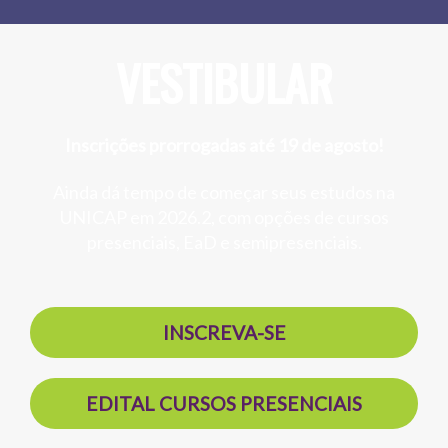
VESTIBULAR
Inscrições prorrogadas até 19 de agosto!
Ainda dá tempo de começar seus estudos na
UNICAP em 2026.2, com opções de cursos
presenciais, EaD e semipresenciais.
INSCREVA-SE
EDITAL CURSOS PRESENCIAIS