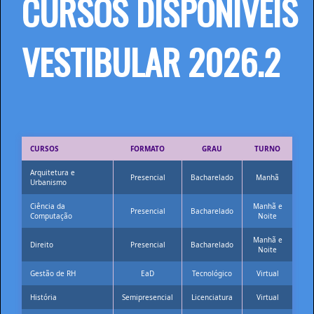
CURSOS DISPONÍVEIS
VESTIBULAR 2026.2
CURSOS
FORMATO
GRAU
TURNO
Arquitetura e
Presencial
Bacharelado
Manhã
Urbanismo
Ciência da
Manhã e
Presencial
Bacharelado
Computação
Noite
Manhã e
Direito
Presencial
Bacharelado
Noite
Gestão de RH
EaD
Tecnológico
Virtual
História
Semipresencial
Licenciatura
Virtual